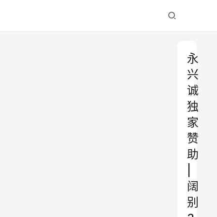
永
兴
诚
独
家
赞
助
|
阔
别