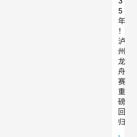
3
5
年
！
泸
州
龙
舟
赛
重
磅
回
归
s