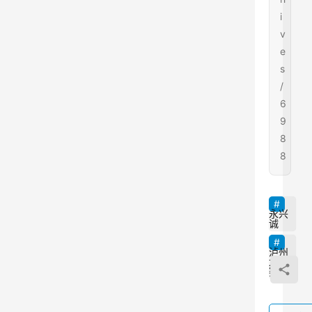
i
v
e
s
/
6
9
8
8
永兴
诚
泸州
龙舟
赛