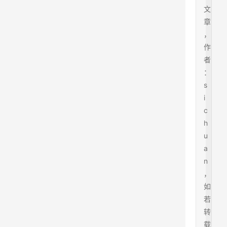
文
章
，
作
者
：
s
i
c
h
u
a
n
，
如
若
转
载