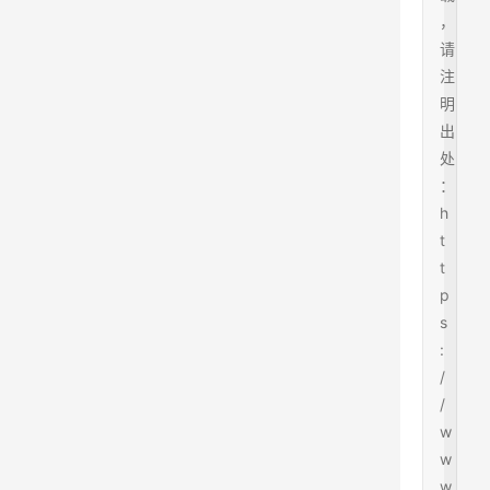
，
请
注
明
出
处
：
h
t
t
p
s
:
/
/
w
w
w