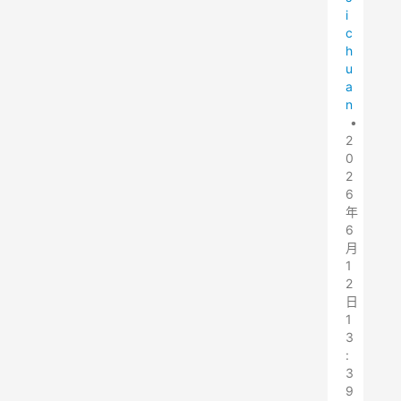
i
c
h
u
a
n
•
2
0
2
6
年
6
月
1
2
日
1
3
:
3
9