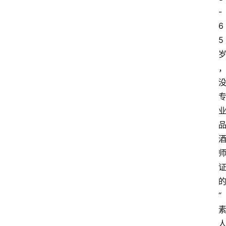
-
资
6
讯
5
四
川
美
食
四
川
风
景
区
“