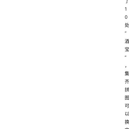
1
0
“
”