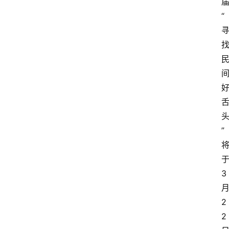
“
”
3
2
2