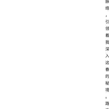
资
讯
四
川
美
食
四
川
风
景
区