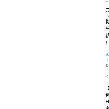
si
2
四
,
资