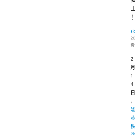
si
2
资
2
1
4