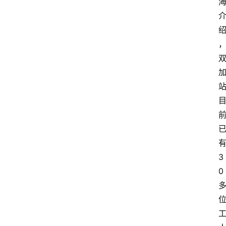
四
川
美
食
四
川
风
景
区
3
0