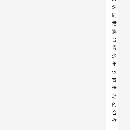
深
同
港
澳
台
青
少
年
体
育
活
动
的
合
作
，