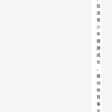
促
进
青
少
年
健
康
成
长
，
推
动
体
育
事
业