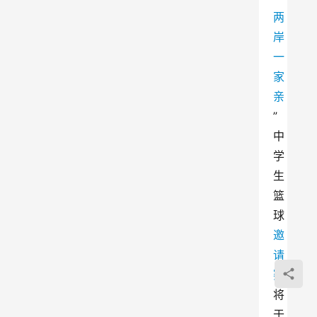
两
岸
一
家
亲
”
中
学
生
篮
球
邀
请
赛
将
于