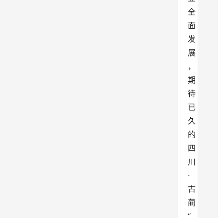
全
面
发
展
，
期
待
已
久
的
四
川
·
古
蔺
“