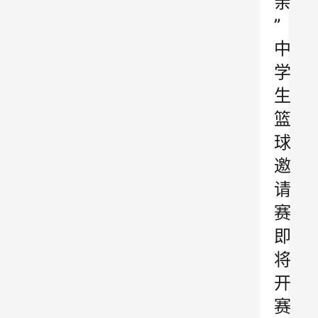
亲
”
中
学
生
篮
球
邀
请
赛
即
将
开
赛