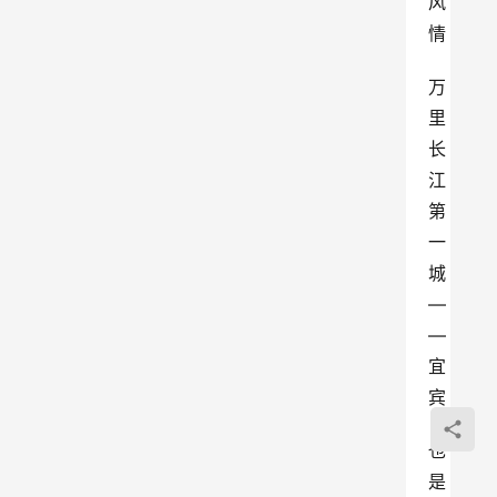
风
情
万
里
长
江
第
一
城
—
—
宜
宾
也
是