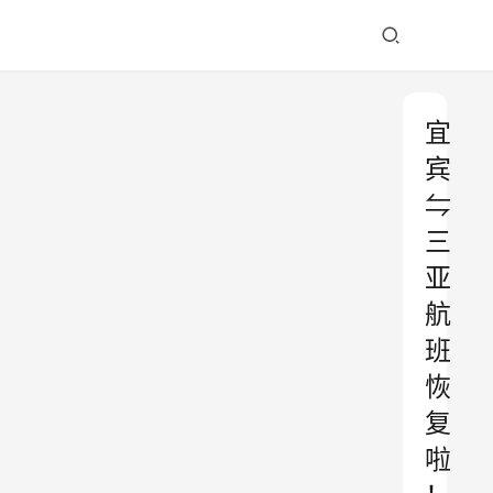
宜
宾
⇋
三
亚
航
班
恢
复
啦