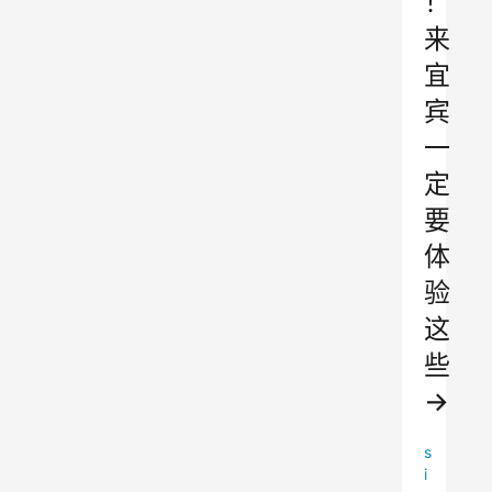
！
来
宜
宾
一
定
要
体
验
这
些
→
s
i