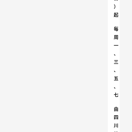
）
起
每
周
一
、
三
、
五
、
七
由
四
川