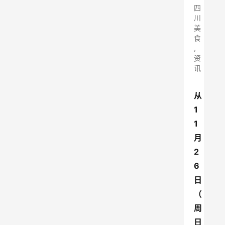
四
川
美
食
,
资
讯
从
1
1
月
2
6
日
（
周
日