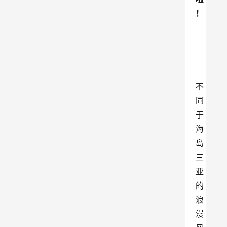
！
不
同
于
海
岛
三
亚
的
浪
漫