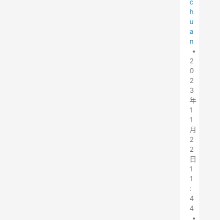
c
h
u
a
n
•
2
0
2
3
年
1
1
月
2
2
日
1
1
:
4
4
•