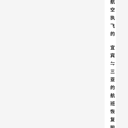
航
空
执
飞
的
宜
宾
⇋
三
亚
的
航
班
恢
复
啦