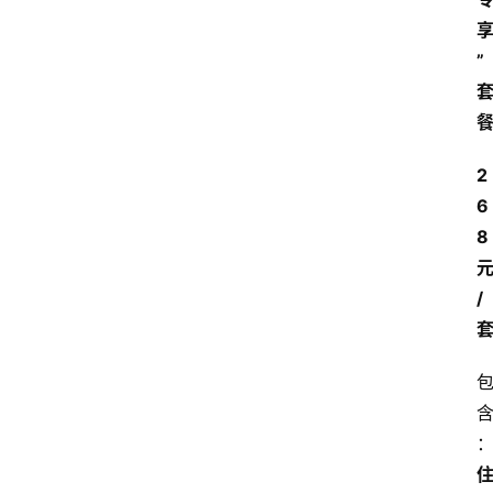
”
2
6
8
/