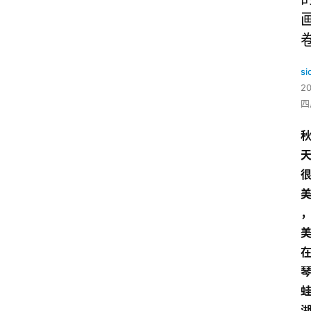
si
2
四