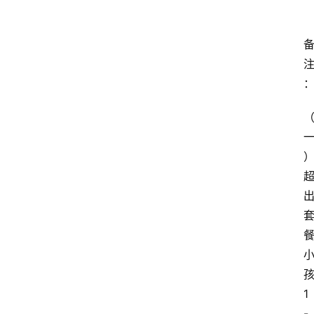
资
讯
四
川
美
食
四
川
风
景
区
1
-