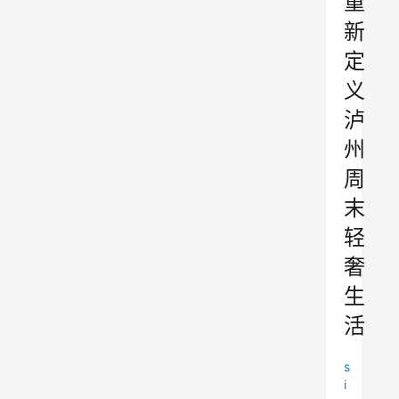
重
新
定
义
泸
州
周
末
轻
奢
生
活
s
i