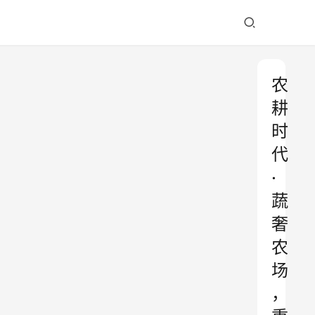
农
耕
时
代
·
蔬
奢
农
场
，