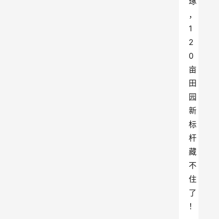
琢
，
1
2
0
亩
田
园
新
标
杆
藏
不
住
了
！