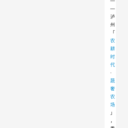
—
—
泸
州
「
农
耕
时
代
·
蔬
奢
农
场
」
，