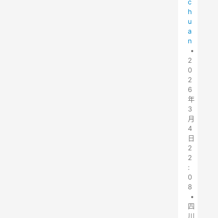
c
h
u
a
n
•
2
0
2
6
年
3
月
4
日
2
2
:
0
8
•
四
川