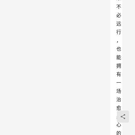
不
必
远
行
，
也
能
拥
有
一
场
治
愈
身
心
的