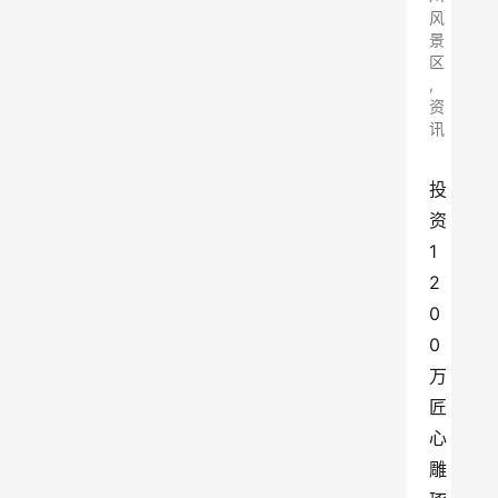
风
景
区
,
资
讯
投
资
1
2
0
0
万
匠
心
雕