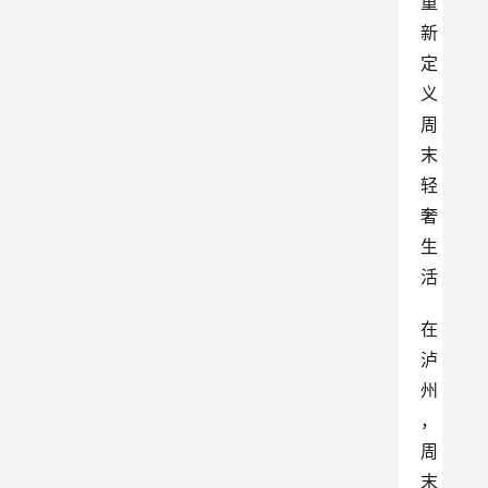
重
新
定
义
周
末
轻
奢
生
活
在
泸
州
，
周
末