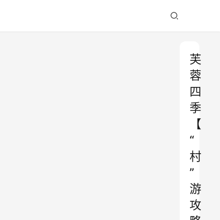
芙
蓉
四
季
【
“
村
”
游
攻