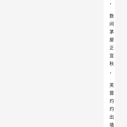
，
数
间
茅
屋
正
宜
秋
，
芙
蓉
灼
灼
出
墙