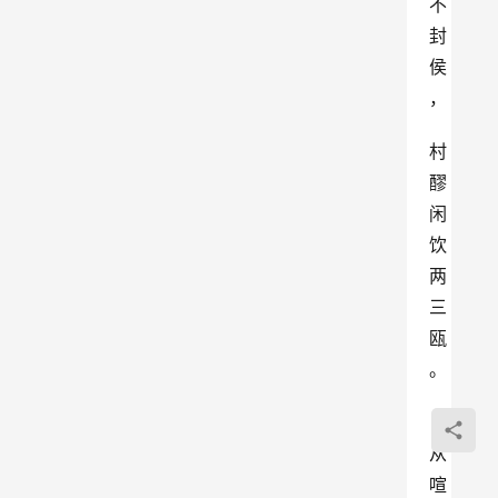
不
封
侯
，
村
醪
闲
饮
两
三
瓯
。
从
喧