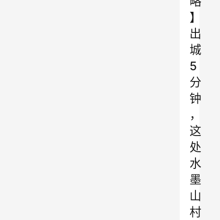
略
】
出
城
5
分
钟
，
这
处
水
墨
山
村