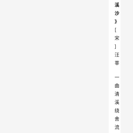
溪
沙
》
[
宋
] 
汪
莘
一
曲
清
溪
绕
舍
流