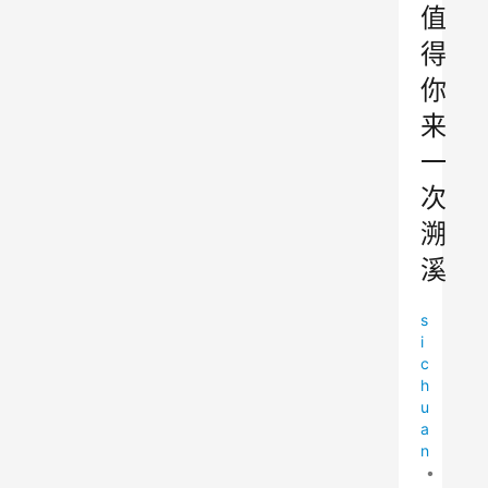
值
得
你
来
一
次
溯
溪
s
i
c
h
u
a
n
•