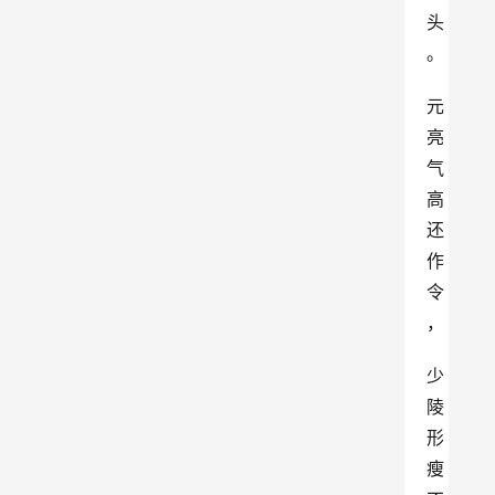
头
。
元
亮
气
高
还
作
令
，
少
陵
形
瘦