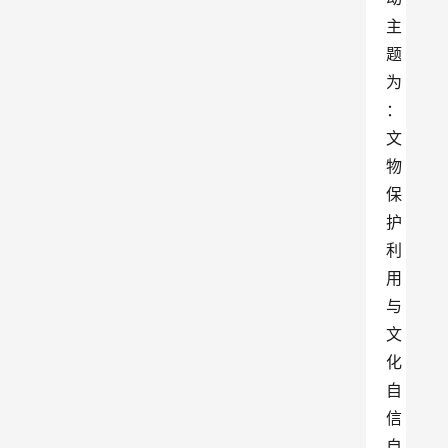
主
题
为
：
文
物
保
护
利
用
与
文
化
自
信
自