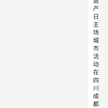
遗
产
日
主
场
城
市
活
动
在
四
川
成
都