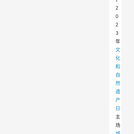
2
0
2
3
年
文
化
和
自
然
遗
产
日
主
场
城