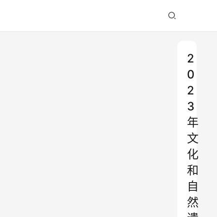
2
0
2
3
年
文
化
和
自
然