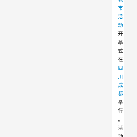
市
活
动
开
幕
式
在
四
川
成
都
举
行
。
活
动