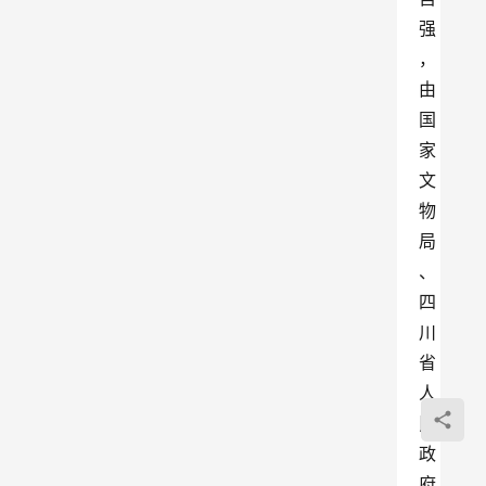
强
，
由
国
家
文
物
局
、
四
川
省
人
民
政
府