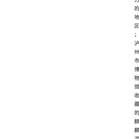
资
讯
四
川
美
食
四
川
风
景
区