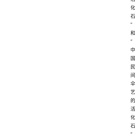
”
“
”