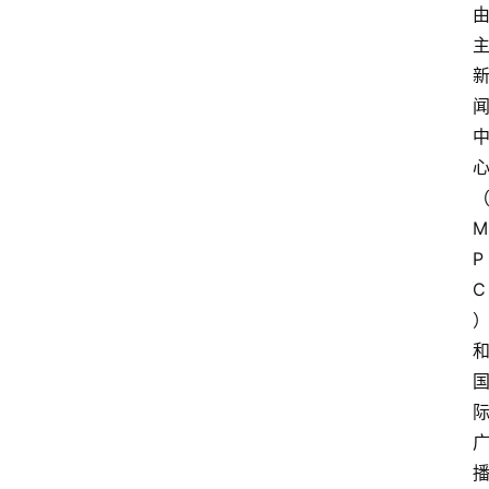
M
P
C