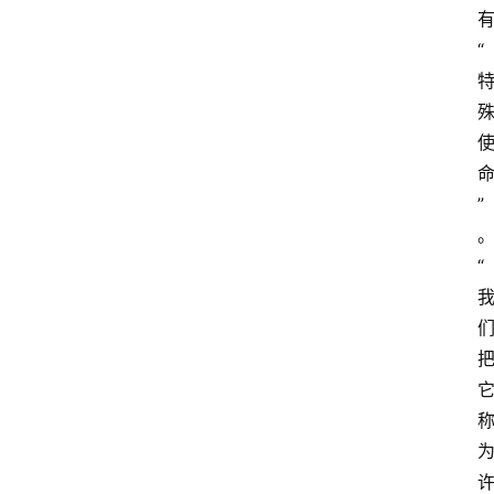
“
”
“