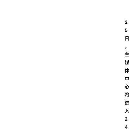
资
讯
2
四
5
川
美
食
四
川
风
景
区
2
4