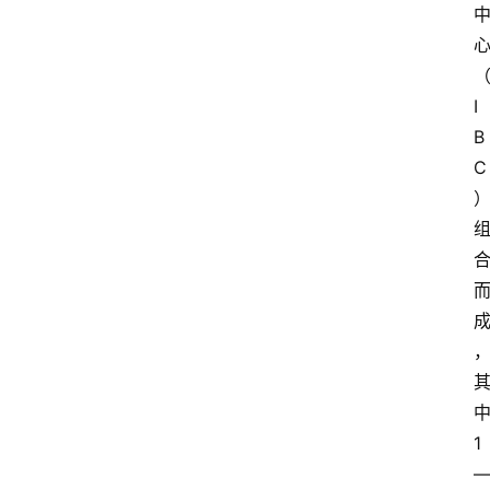
I
B
C
1