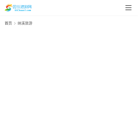
首页
纳溪旅游
20
年
月
日
四
“
风
20
区
年
利
月