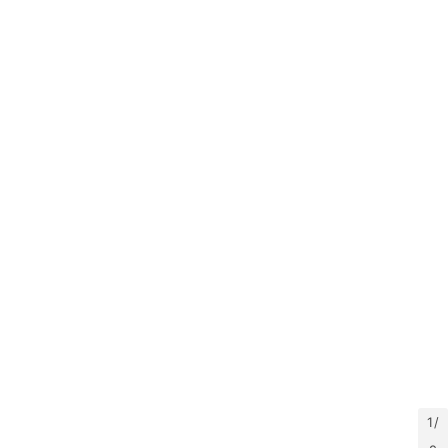
景
区
20
年
月
日
资
20
年
月
日
资
20
年
月
1 /
日
四