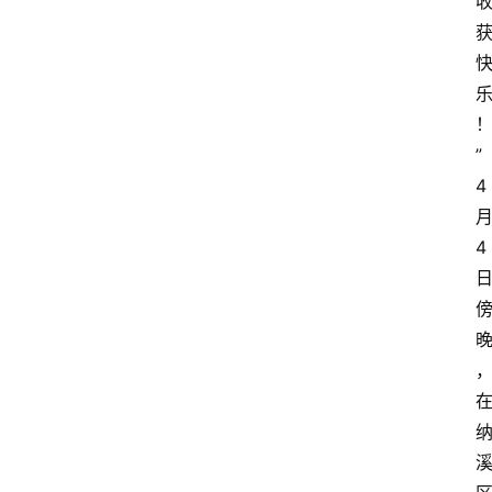
”
4
4