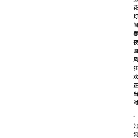
川
美
食
四
川
夜
风
景
区
“