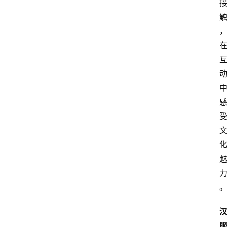
资
讯
四