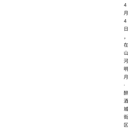
4
4
·