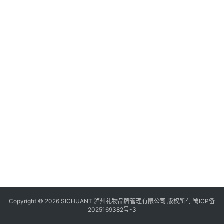
食
四
川
风
景
区
Copyright © 2026 SICHUANT 泸州礼物品牌管理有限公司 版权所有
蜀ICP备
2025169382号-3