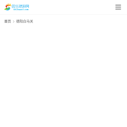
首页
德阳白马关
资
讯
四
川
美