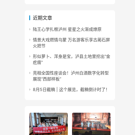
近期文章
陆王心学扎根泸州 星星之火渐成燎原
情景大戏燃情乌蒙 万名游客乐享古蔺石屏
火把节
形似萝卜、浑身是宝，泸县土地里挖出“金
疙瘩”
亮相全国性座谈会！泸州白酒数字化转型
展现“西部样板”
8月5日截稿 | 这个展览，截稿倒计时了！