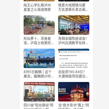
陆王心学扎根泸州
情景大戏燃情乌蒙
星星之火渐成燎原
万名游客乐享古蔺石
屏火把节
形似萝卜、浑身是
亮相全国性座谈会！
宝，泸县土地里挖出
泸州白酒数字化转型
“金疙瘩”
展现“西部样板”
8月5日截稿 | 这个
总投资190.84亿！
展览，截稿倒计时
大遵铁路项目建议书
了！
获国家发改委正式批
复
四川省“阳光驿站”项
当“官方背书”遇上“同