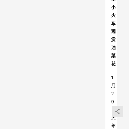
小
火
车
观
赏
油
菜
花
1
月
2
9
日
大
年