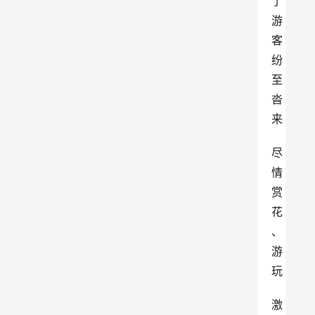
了
游
客
纷
至
沓
来
尽
情
赏
花
、
游
玩
激