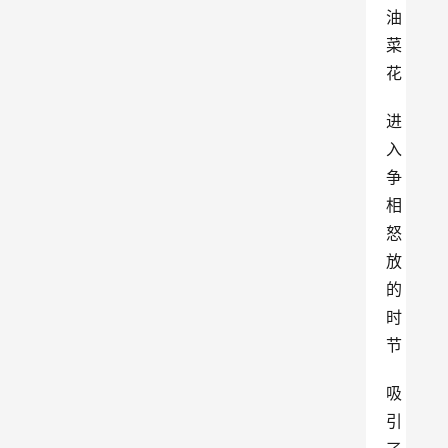
油
菜
花
进
入
争
相
怒
放
的
时
节
吸
引