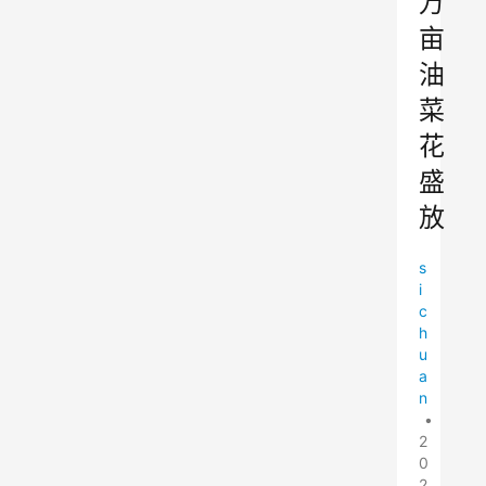
万
亩
油
菜
花
盛
放
s
i
c
h
u
a
n
•
2
0
2