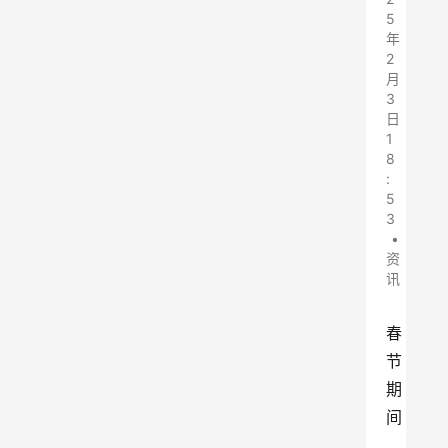
5
年
2
月
3
日
1
8
:
5
3
•
资
讯
春
节
期
间