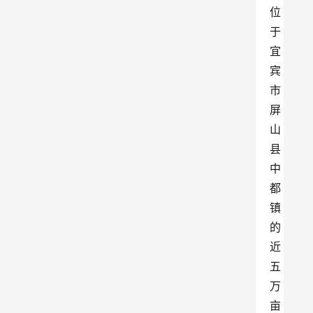
位
于
宜
宾
市
屏
山
县
中
都
镇
的
近
五
万
亩