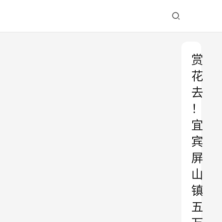
赏
花
去
！
宜
宾
屏
山
镇
五