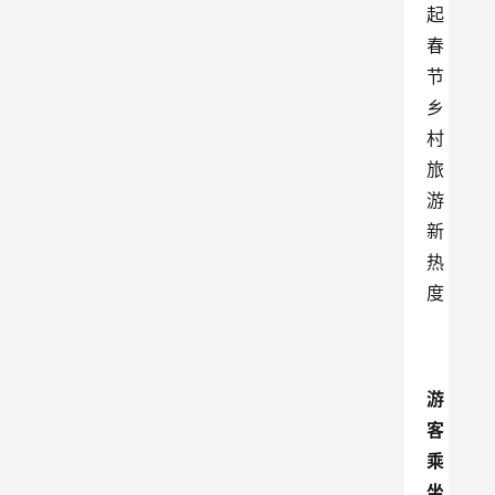
起
春
节
乡
村
旅
游
新
热
度
游
客
乘
坐