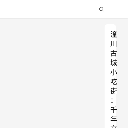
潼
川
古
城
小
吃
街
：
千
年