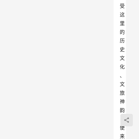
受
这
里
的
历
史
文
化
、
文
旅
神
韵
，
便
来