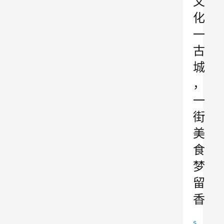
文
化
一
古
城
，
一
街
美
食
梦
留
香
s