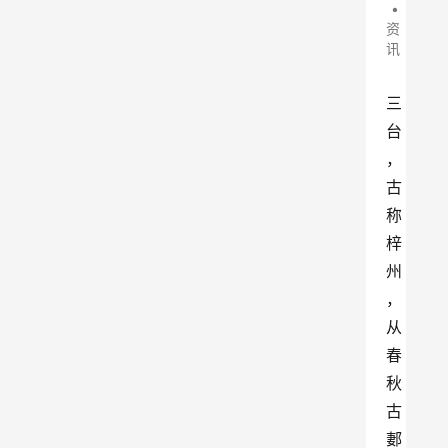
•
资
讯
三
台
，
古
称
梓
州
，
从
春
秋
古
郪