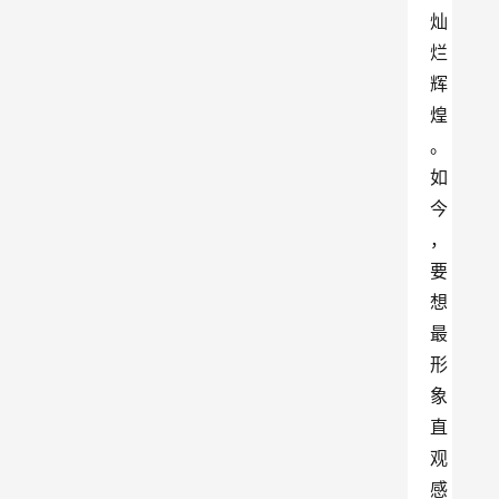
灿
烂
辉
煌
。
如
今
，
要
想
最
形
象
直
观
感