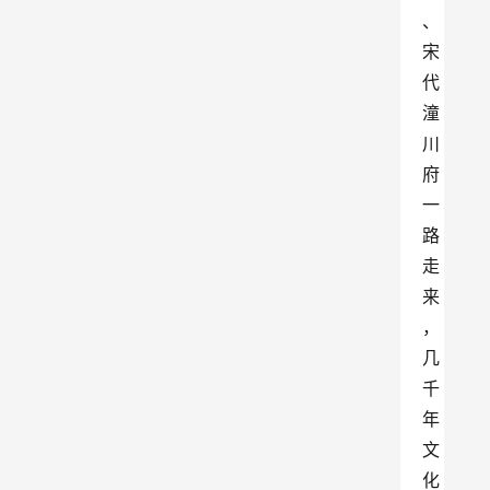
、
宋
代
潼
川
府
一
路
走
来
，
几
千
年
文
化