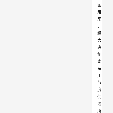
国
走
来
，
经
大
唐
剑
南
东
川
节
度
使
治
所