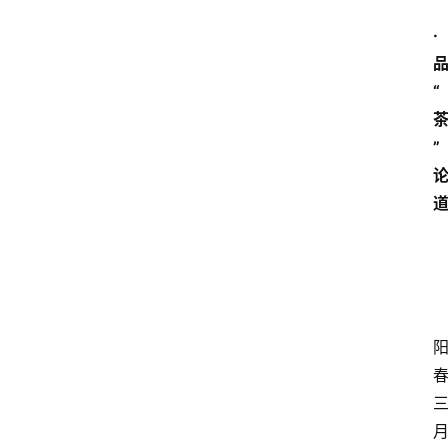
·
“
”