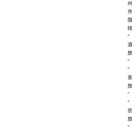
“
”
“
”
“
”