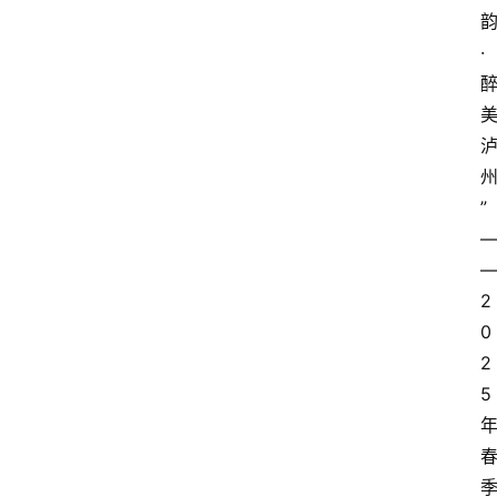
·
”
2
0
2
5