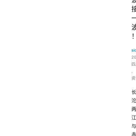
si
2
四
,
资