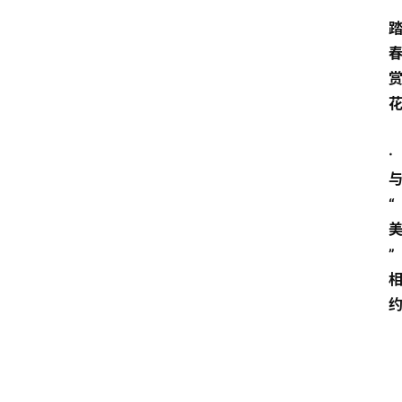
·
“
”