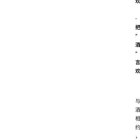
·
“
”