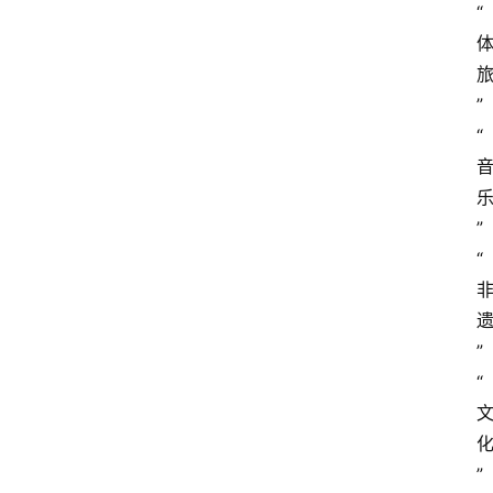
“
”
“
”
“
”
“
”