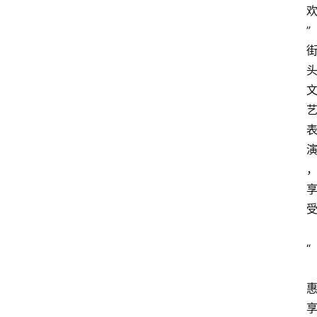
”
资
讯
四
川
美
食
四
川
风
景
“
区