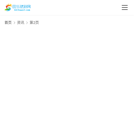
首页
资讯
第2页
2
年
一
城
7
资
气
20
稻
年
3
2
丁
年
属
+
季
一
期
什
也
月
资
原