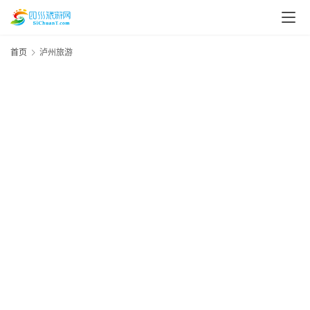
首页
泸州旅游
20
年
月
日
四
+
美
20
年
2