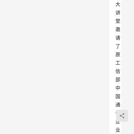
大
讲
堂
邀
请
了
原
工
信
部
中
国
通
信
企
业