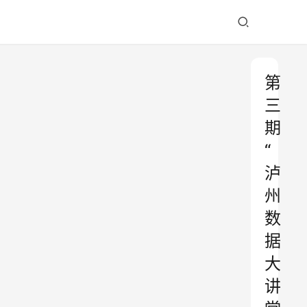
第
三
期
“
泸
州
数
据
大
讲