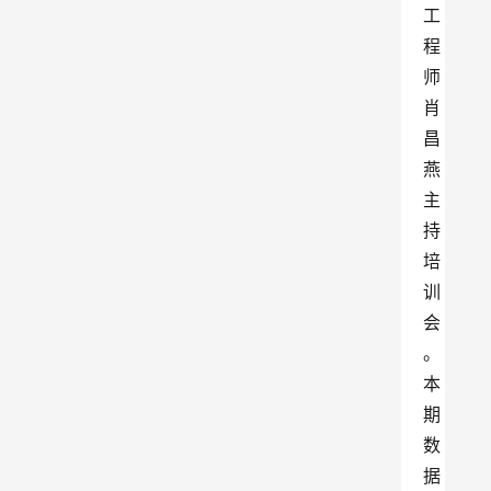
工
程
师
肖
昌
燕
主
持
培
训
会
。
本
期
数
据