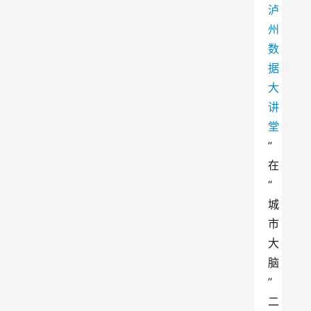
泸
州
数
据
大
讲
堂
”
在
“
城
市
大
脑
”
二