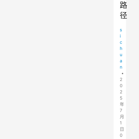
路
径
s
i
c
h
u
a
n
•
2
0
2
5
年
7
月
1
日
0