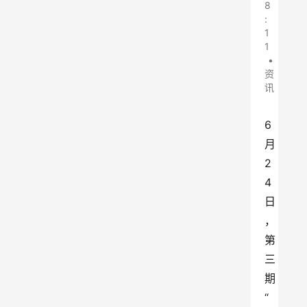
8
:
1
1
•
资
讯
6
月
2
4
日
，
第
三
期
“