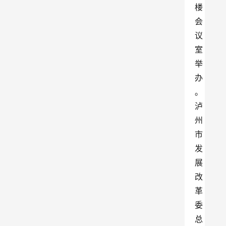
楼
会
议
室
举
办
。
泸
州
市
发
展
改
革
委
总