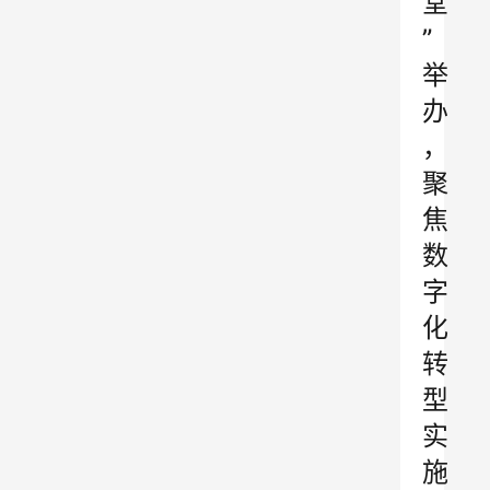
堂
”
举
办
，
聚
焦
数
字
化
转
型
实
施