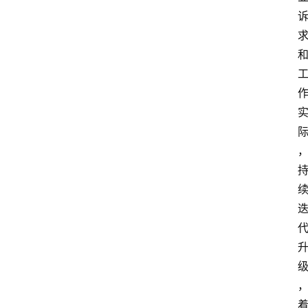
资
讯
四
川
美
食
四
川
风
景
区