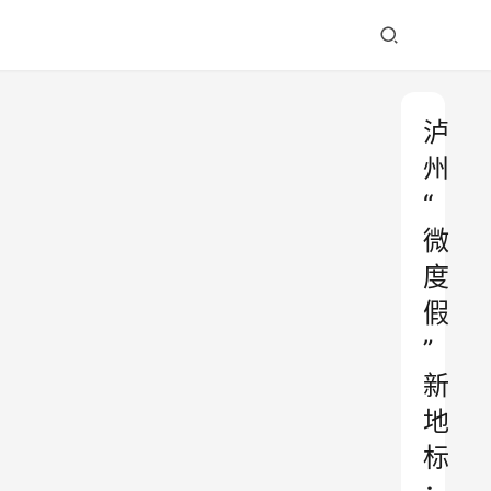
泸
州
“
微
度
假
”
新
地
标