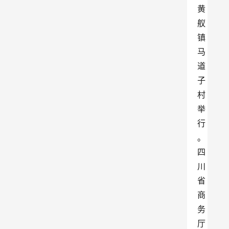
黄
舣
镇
马
道
子
村
举
行
。
四
川
省
商
务
厅