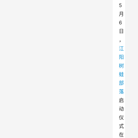
5
月
6
日
，
江
阳
树
蛙
部
落
启
动
仪
式
在