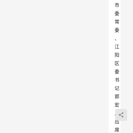
市
委
常
委
、
江
阳
区
委
书
记
郭
宏
川
出
席