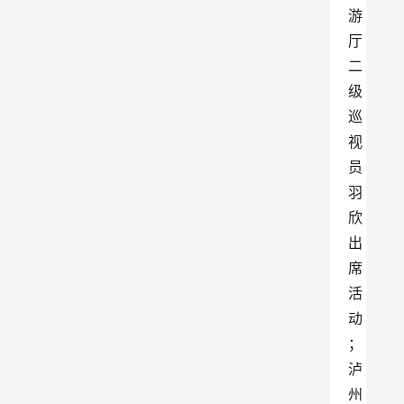
游
厅
二
级
巡
视
员
羽
欣
出
席
活
动
；
泸
州