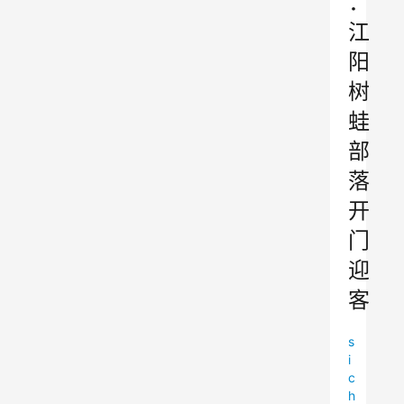
：
江
阳
树
蛙
部
落
开
门
迎
客
s
i
c
h