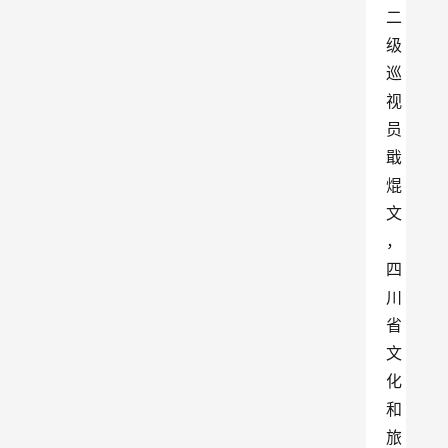
二
级
巡
视
员
戢
焜
文
，
四
川
省
文
化
和
旅