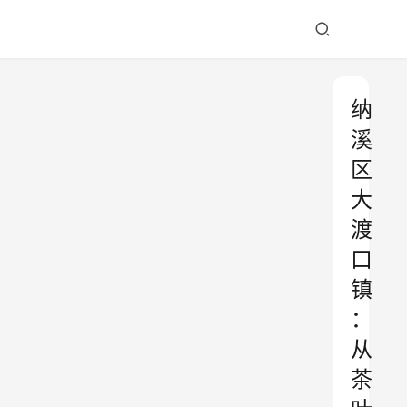
纳
溪
区
大
渡
口
镇
：
从
茶