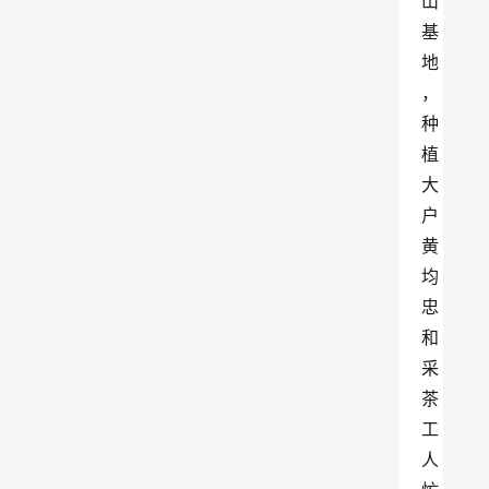
山
基
地
，
种
植
大
户
黄
均
忠
和
采
茶
工
人