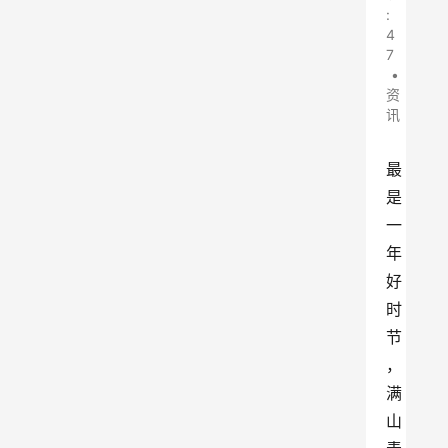
:
4
7
•
资
讯
最
是
一
年
好
时
节
，
满
山