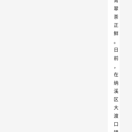
青
翠
茶
正
鲜
。
日
前
，
在
纳
溪
区
大
渡
口