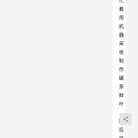
忙
着
用
机
器
采
收
制
作
碾
茶
鲜
叶
，
随
后