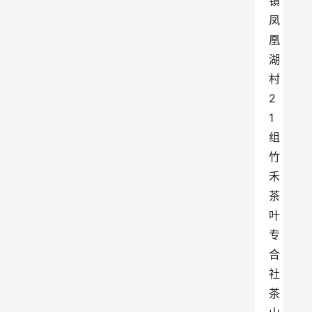
镇
凤
凰
湖
村
2
1
组
竹
禾
茶
叶
专
合
社
茶