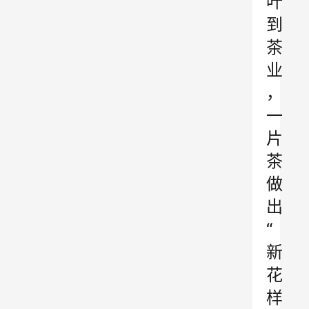
叶
到
茶
业
，
一
片
茶
做
出
“
新
花
样