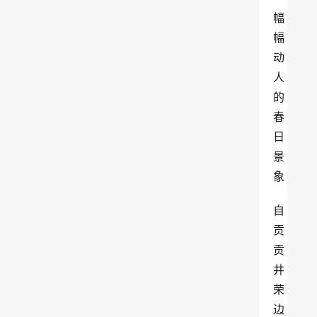
幅
幅
动
人
的
春
日
景
象
自
贡
贡
井
荣
边