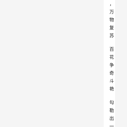
，
万
物
复
苏
百
花
争
奇
斗
艳
勾
勒
出
一