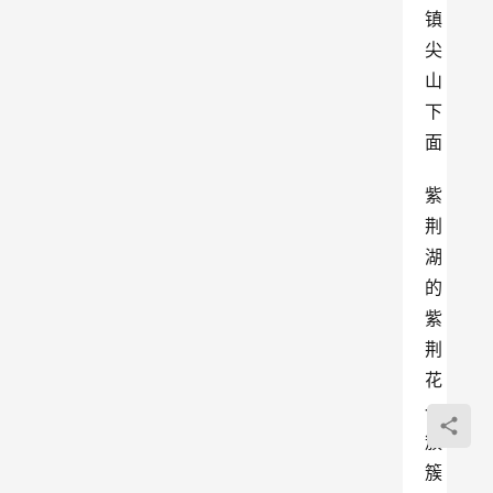
镇
尖
山
下
面
紫
荆
湖
的
紫
荆
花
一
簇
簇