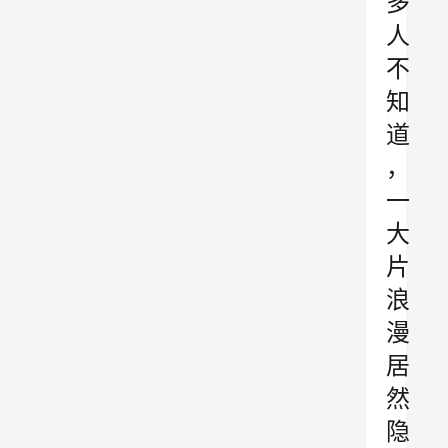
多
人
不
知
道
，
一
大
片
浪
漫
居
然
隐