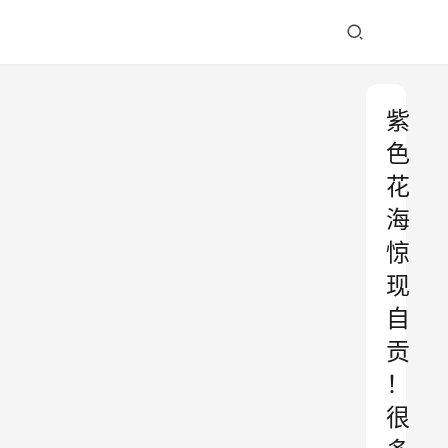
紫
色
花
海
惊
现
自
贡
！
很