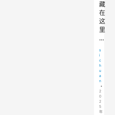
藏
在
这
里
…
s
i
c
h
u
a
n
•
2
0
2
5
年