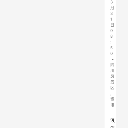
3
月
3
1
日
0
8
:
5
0
•
四
川
风
景
区
,
资
讯
浪