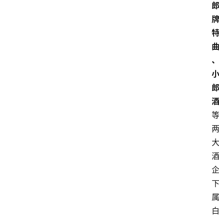
资
讯
四
川
美
食
四
川
风
景
区