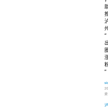
“
”
si
2
资