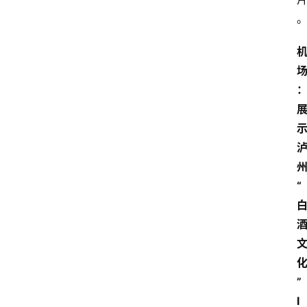
“
”
I