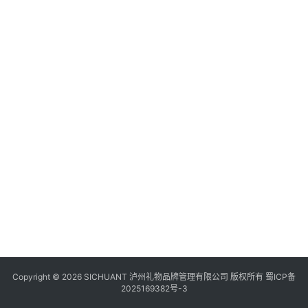
食
四
川
风
景
区
Copyright © 2026 SICHUANT 泸州礼物品牌管理有限公司 版权所有
蜀ICP备
2025169382号-3