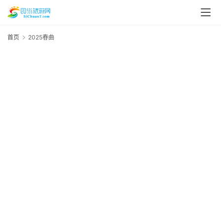
首页
2025春曲
2
“
20
年
有
2
四
资
食
讯
2
四
川
美