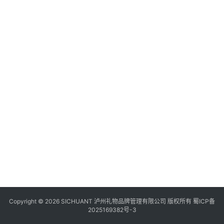
食
四
川
风
景
区
Copyright © 2026 SICHUANT 泸州礼物品牌管理有限公司 版权所有
蜀ICP备
2025169382号-3