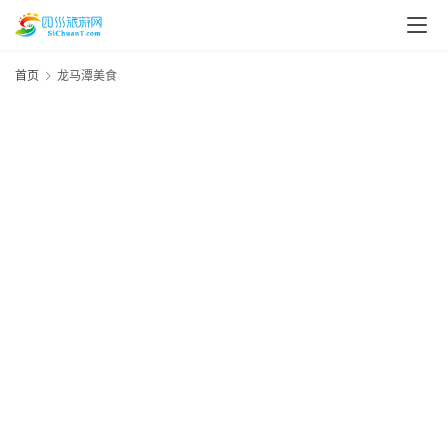
首页
龙马潭美食
资
20
年
讯
月
日
四
四
美
川
美