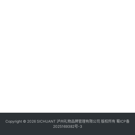
食
1
四
川
风
景
区
Copyright © 2026 SICHUANT 泸州礼物品牌管理有限公司 版权所有
蜀ICP备
2025169382号-3