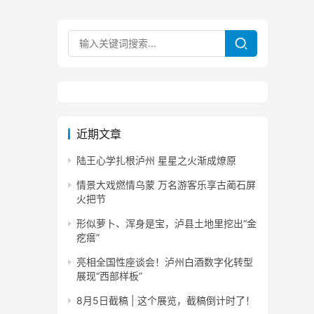
近期文章
陆王心学扎根泸州 星星之火渐成燎原
情景大戏燃情乌蒙 万名游客乐享古蔺石屏
火把节
形似萝卜、浑身是宝，泸县土地里挖出“金
疙瘩”
亮相全国性座谈会！泸州白酒数字化转型
展现“西部样板”
8月5日截稿 | 这个展览，截稿倒计时了！