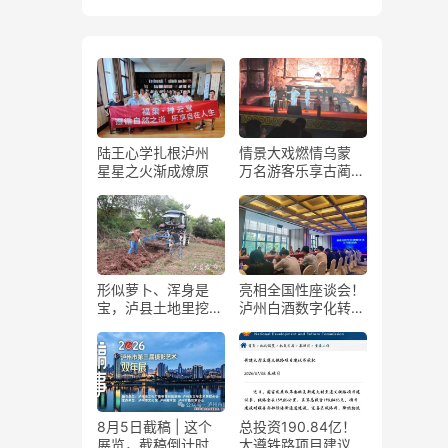
陆王心学扎根泸州
情景大戏燃情乌蒙
星星之火渐成燎原
万名游客乐享古蔺石
屏火把节
形似萝卜、浑身是
亮相全国性座谈会！
宝，泸县土地里挖出
泸州白酒数字化转型
“金疙瘩”
展现“西部样板”
8月5日截稿 | 这个
总投资190.84亿！
展览，截稿倒计时
大遵铁路项目建议书