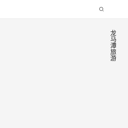
龙
马
潭
旅
游
龙马
潭：
50
6月4
亩向
日，
日葵
走进
2026
向阳
位于
年6
盛放
泸州