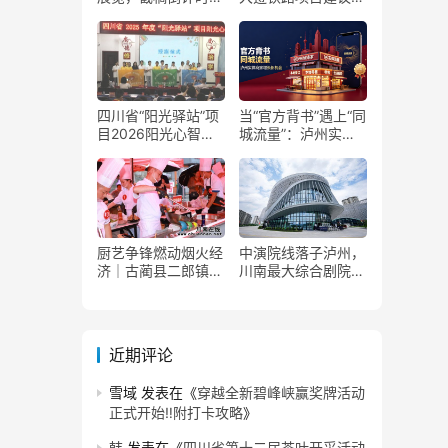
了！
获国家发改委正式批
复
四川省“阳光驿站”项
当“官方背书”遇上“同
目2026阳光心智成
城流量”：泸州实体
长夏令营在泸州叙永
商家如何接住这波泼
举行
天富贵？
厨艺争锋燃动烟火经
中演院线落子泸州，
济｜古蔺县二郎镇美
川南最大综合剧院投
食赛事赋能文旅产业
用
提质升级
近期评论
雪域
发表在《
穿越全新碧峰峡赢奖牌活动
正式开始‼️附打卡攻略
》
韩
发表在《
四川省第十二届茶叶开采活动