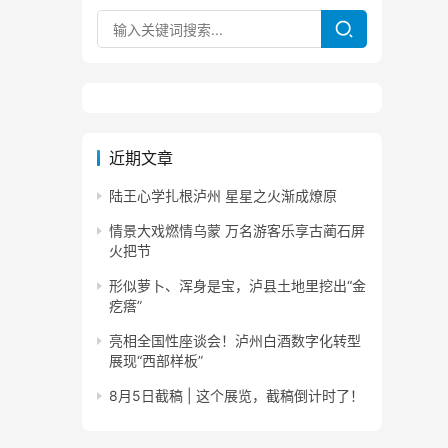
近期文章
陆王心学扎根泸州 星星之火渐成燎原
情景大戏燃情乌蒙 万名游客乐享古蔺石屏
火把节
形似萝卜、浑身是宝，泸县土地里挖出“金
疙瘩”
亮相全国性座谈会！泸州白酒数字化转型
展现“西部样板”
8月5日截稿 | 这个展览，截稿倒计时了！