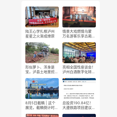
陆王心学扎根泸州
情景大戏燃情乌蒙
星星之火渐成燎原
万名游客乐享古蔺石
屏火把节
形似萝卜、浑身是
亮相全国性座谈会！
宝，泸县土地里挖出
泸州白酒数字化转型
“金疙瘩”
展现“西部样板”
8月5日截稿 | 这个
总投资190.84亿！
展览，截稿倒计时
大遵铁路项目建议书
了！
获国家发改委正式批
复