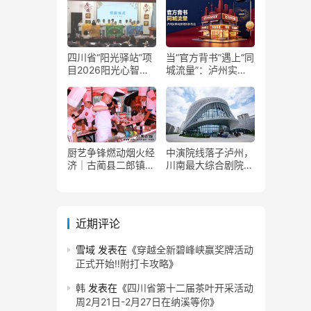
四川省“阳光驿站”项
当“官方背书”遇上“同
目2026阳光心智成
城流量”：泸州实体
长夏令营在泸州叙永
商家如何接住这波泼
举行
天富贵？
厨艺争锋燃动烟火经
中演院线落子泸州，
济｜古蔺县二郎镇美
川南最大综合剧院投
食赛事赋能文旅产业
用
提质升级
近期评论
雪域
发表在《
穿越全新碧峰峡赢奖牌活动
正式开始‼️附打卡攻略
》
韩
发表在《
四川省第十二届茶叶开采活动
周2月21日-2月27日在纳溪等你
》