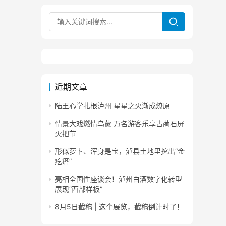
近期文章
陆王心学扎根泸州 星星之火渐成燎原
情景大戏燃情乌蒙 万名游客乐享古蔺石屏
火把节
形似萝卜、浑身是宝，泸县土地里挖出“金
疙瘩”
亮相全国性座谈会！泸州白酒数字化转型
展现“西部样板”
8月5日截稿 | 这个展览，截稿倒计时了！