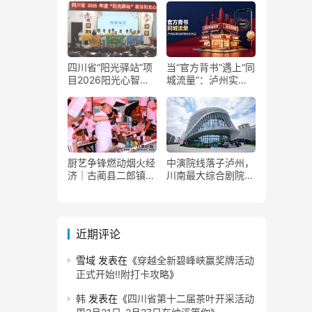
复
四川省“阳光驿站”项
当“官方背书”遇上“同
目2026阳光心智成
城流量”：泸州实体
长夏令营在泸州叙永
商家如何接住这波泼
举行
天富贵？
厨艺争锋燃动烟火经
中演院线落子泸州，
济｜古蔺县二郎镇美
川南最大综合剧院投
食赛事赋能文旅产业
用
提质升级
近期评论
雪域
发表在《
穿越全新碧峰峡赢奖牌活动
正式开始‼️附打卡攻略
》
韩
发表在《
四川省第十二届茶叶开采活动