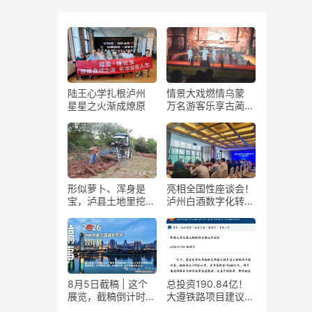
陆王心学扎根泸州
情景大戏燃情乌蒙
星星之火渐成燎原
万名游客乐享古蔺石
屏火把节
形似萝卜、浑身是
亮相全国性座谈会！
宝，泸县土地里挖出
泸州白酒数字化转型
“金疙瘩”
展现“西部样板”
8月5日截稿 | 这个
总投资190.84亿！
展览，截稿倒计时
大遵铁路项目建议书
了！
获国家发改委正式批