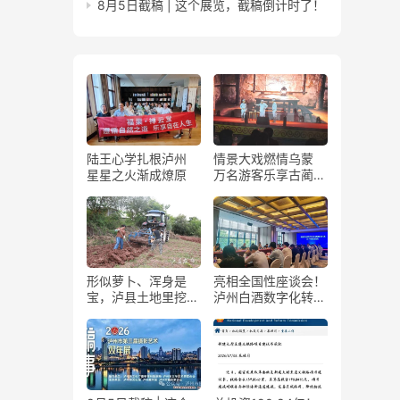
8月5日截稿 | 这个展览，截稿倒计时了！
陆王心学扎根泸州
情景大戏燃情乌蒙
星星之火渐成燎原
万名游客乐享古蔺石
屏火把节
形似萝卜、浑身是
亮相全国性座谈会！
宝，泸县土地里挖出
泸州白酒数字化转型
“金疙瘩”
展现“西部样板”