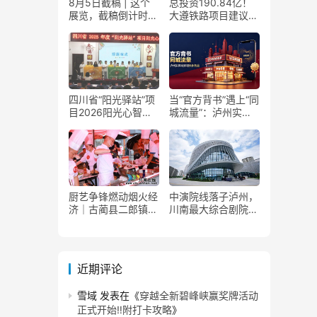
8月5日截稿 | 这个
总投资190.84亿！
展览，截稿倒计时
大遵铁路项目建议书
了！
获国家发改委正式批
复
四川省“阳光驿站”项
当“官方背书”遇上“同
目2026阳光心智成
城流量”：泸州实体
长夏令营在泸州叙永
商家如何接住这波泼
举行
天富贵？
厨艺争锋燃动烟火经
中演院线落子泸州，
济｜古蔺县二郎镇美
川南最大综合剧院投
食赛事赋能文旅产业
用
提质升级
近期评论
雪域
发表在《
穿越全新碧峰峡赢奖牌活动
正式开始‼️附打卡攻略
》