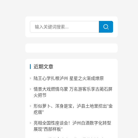
近期文章
陆王心学扎根泸州 星星之火渐成燎原
情景大戏燃情乌蒙 万名游客乐享古蔺石屏
火把节
形似萝卜、浑身是宝，泸县土地里挖出“金
疙瘩”
亮相全国性座谈会！泸州白酒数字化转型
展现“西部样板”