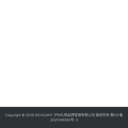
食
四
川
风
景
区
Copyright © 2026 SICHUANT 泸州礼物品牌管理有限公司 版权所有
蜀ICP备
2025169382号-3