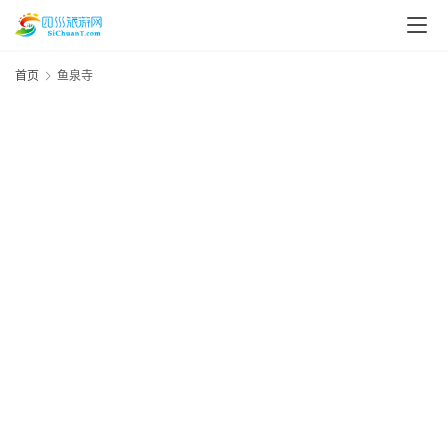
首页
鱼泉寺
20
年
月
资
日
讯
四
风
区
四
川
美