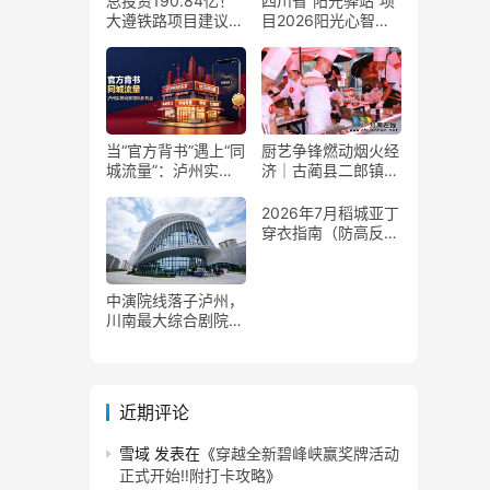
总投资190.84亿！
四川省“阳光驿站”项
大遵铁路项目建议书
目2026阳光心智成
获国家发改委正式批
长夏令营在泸州叙永
复
举行
当“官方背书”遇上“同
厨艺争锋燃动烟火经
城流量”：泸州实体
济｜古蔺县二郎镇美
商家如何接住这波泼
食赛事赋能文旅产业
天富贵？
提质升级
2026年7月稻城亚丁
穿衣指南（防高反
+保暖）
中演院线落子泸州，
川南最大综合剧院投
用
近期评论
雪域
发表在《
穿越全新碧峰峡赢奖牌活动
正式开始‼️附打卡攻略
》