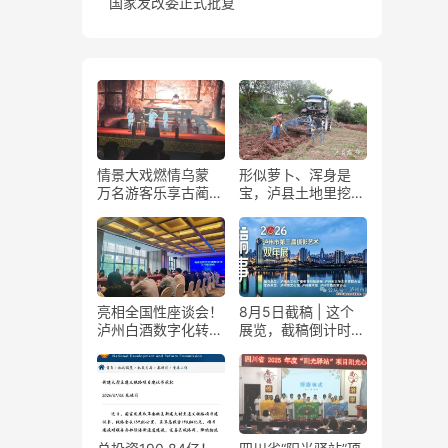
国家发改委正式批复
情景大戏燃情乌蒙
形似萝卜、浑身是
万名游客乐享古蔺石
宝，泸县土地里挖出
屏火把节
“金疙瘩”
亮相全国性座谈会！
8月5日截稿 | 这个
泸州白酒数字化转型
展览，截稿倒计时
展现“西部样板”
了！