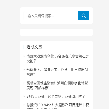
近期文章
情景大戏燃情乌蒙 万名游客乐享古蔺石屏
火把节
形似萝卜、浑身是宝，泸县土地里挖出“金
疙瘩”
亮相全国性座谈会！泸州白酒数字化转型
展现“西部样板”
8月5日截稿 | 这个展览，截稿倒计时了！
总投资190.84亿！大遵铁路项目建议书获