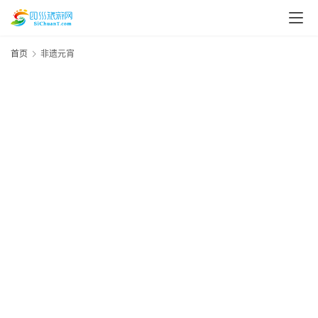
首页
非遗元宵
资
讯
四
川
美