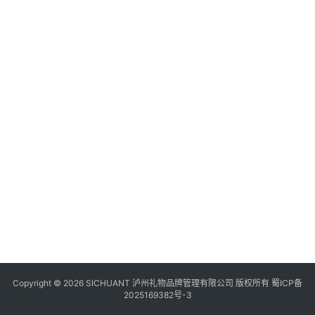
食
四
川
风
景
区
Copyright © 2026 SICHUANT 泸州礼物品牌管理有限公司 版权所有
蜀ICP备
2025169382号-3