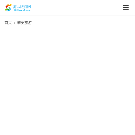
首页
雅安旅游
20
资
年
5
讯
资
四
川
美