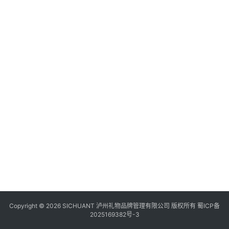
食
四
川
风
景
区
Copyright © 2026 SICHUANT 泸州礼物品牌管理有限公司 版权所有
蜀ICP备
2025169382号-3