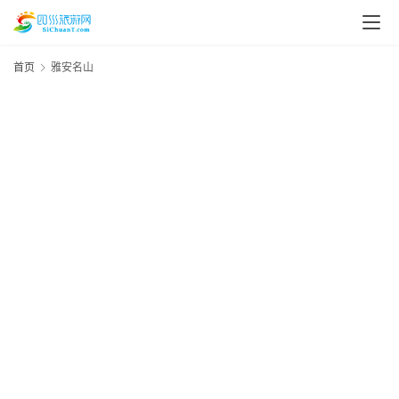
首页
雅安名山
20
资
年
月
讯
日
资
四
川
美