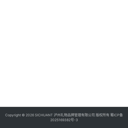
食
四
川
风
景
区
Copyright © 2026 SICHUANT 泸州礼物品牌管理有限公司 版权所有
蜀ICP备
2025169382号-3