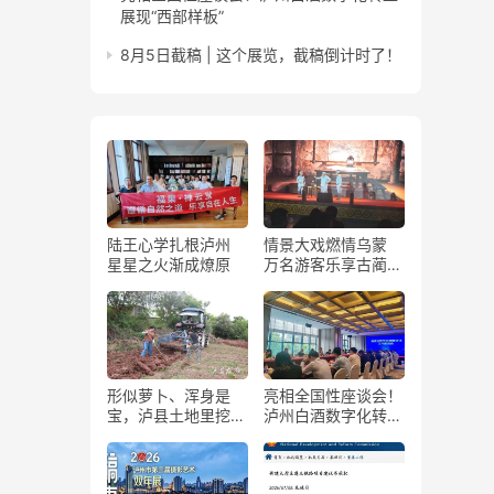
展现“西部样板”
8月5日截稿 | 这个展览，截稿倒计时了！
陆王心学扎根泸州
情景大戏燃情乌蒙
星星之火渐成燎原
万名游客乐享古蔺石
屏火把节
形似萝卜、浑身是
亮相全国性座谈会！
宝，泸县土地里挖出
泸州白酒数字化转型
“金疙瘩”
展现“西部样板”