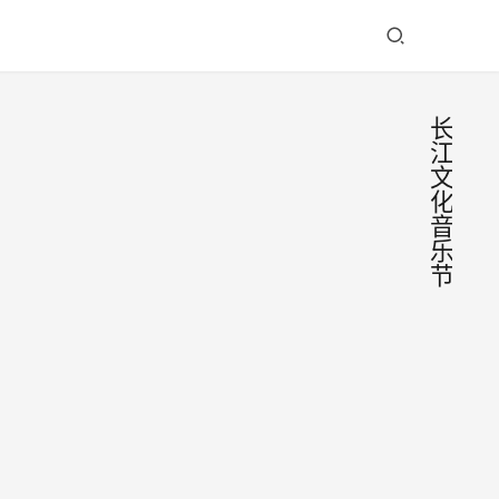
长
江
文
化
音
乐
节
2023
首届
长江
7月3
文化
日，
音乐
“昨非”