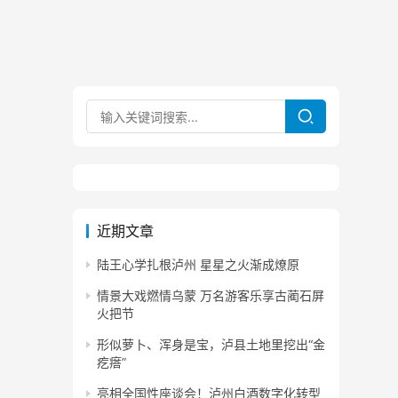
近期文章
陆王心学扎根泸州 星星之火渐成燎原
情景大戏燃情乌蒙 万名游客乐享古蔺石屏
火把节
形似萝卜、浑身是宝，泸县土地里挖出“金
疙瘩”
亮相全国性座谈会！泸州白酒数字化转型