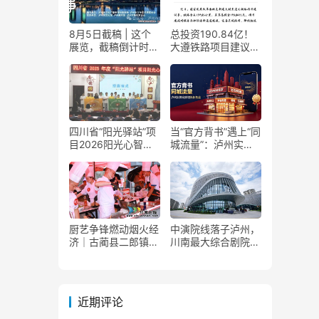
8月5日截稿 | 这个
总投资190.84亿！
展览，截稿倒计时
大遵铁路项目建议书
了！
获国家发改委正式批
复
四川省“阳光驿站”项
当“官方背书”遇上“同
目2026阳光心智成
城流量”：泸州实体
长夏令营在泸州叙永
商家如何接住这波泼
举行
天富贵？
厨艺争锋燃动烟火经
中演院线落子泸州，
济｜古蔺县二郎镇美
川南最大综合剧院投
食赛事赋能文旅产业
用
提质升级
近期评论