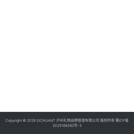
食
四
川
风
景
区
Copyright © 2026 SICHUANT 泸州礼物品牌管理有限公司 版权所有
蜀ICP备
2025169382号-3