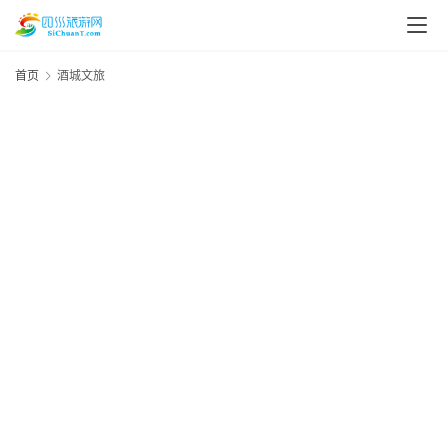
首页
酒城文旅
20
资
年
月
讯
日
资
四
川
美