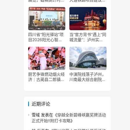
了！
获国家发改委正式批
复
四川省“阳光驿站”项
当“官方背书”遇上“同
目2026阳光心智成
城流量”：泸州实体
长夏令营在泸州叙永
商家如何接住这波泼
举行
天富贵？
厨艺争锋燃动烟火经
中演院线落子泸州，
济｜古蔺县二郎镇美
川南最大综合剧院投
食赛事赋能文旅产业
用
提质升级
近期评论
雪域
发表在《
穿越全新碧峰峡赢奖牌活动
正式开始‼️附打卡攻略
》