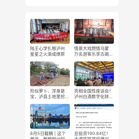
陆王心学扎根泸州
情景大戏燃情乌蒙
星星之火渐成燎原
万名游客乐享古蔺石
屏火把节
形似萝卜、浑身是
亮相全国性座谈会！
宝，泸县土地里挖出
泸州白酒数字化转型
“金疙瘩”
展现“西部样板”
8月5日截稿 | 这个
总投资190.84亿！
展览，截稿倒计时
大遵铁路项目建议书