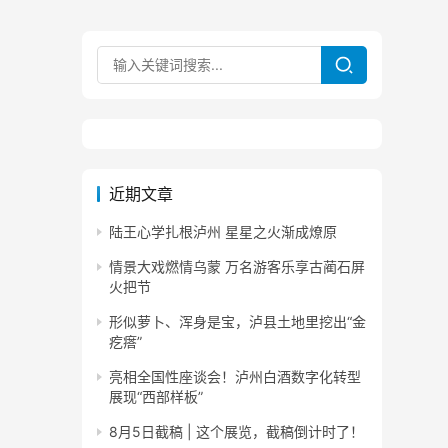
近期文章
陆王心学扎根泸州 星星之火渐成燎原
情景大戏燃情乌蒙 万名游客乐享古蔺石屏
火把节
形似萝卜、浑身是宝，泸县土地里挖出“金
疙瘩”
亮相全国性座谈会！泸州白酒数字化转型
展现“西部样板”
8月5日截稿 | 这个展览，截稿倒计时了！