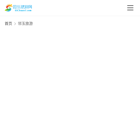
首页
邻玉旅游
20
资
年
1
讯
资
四
川
美