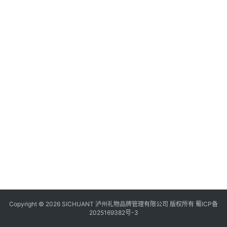
食
四
川
风
景
区
Copyright © 2026 SICHUANT 泸州礼物品牌管理有限公司 版权所有
蜀ICP备
2025169382号-3