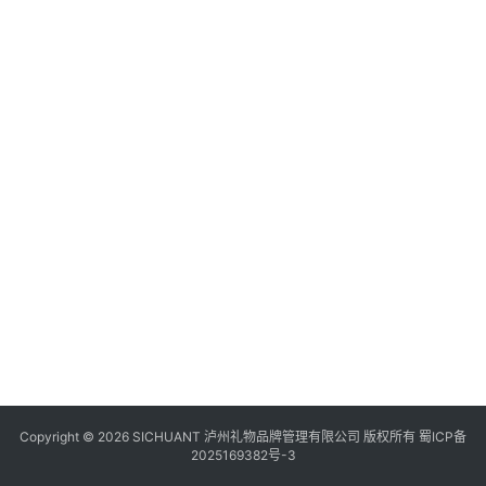
食
四
川
风
景
区
Copyright © 2026 SICHUANT 泸州礼物品牌管理有限公司 版权所有
蜀ICP备
2025169382号-3