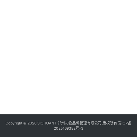
食
四
川
风
景
区
Copyright © 2026 SICHUANT 泸州礼物品牌管理有限公司 版权所有
蜀ICP备
2025169382号-3