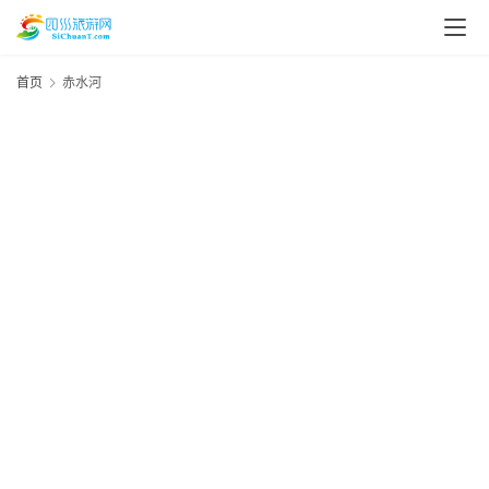
首页
赤水河
20
年
月
资
日
讯
资
四
川
美