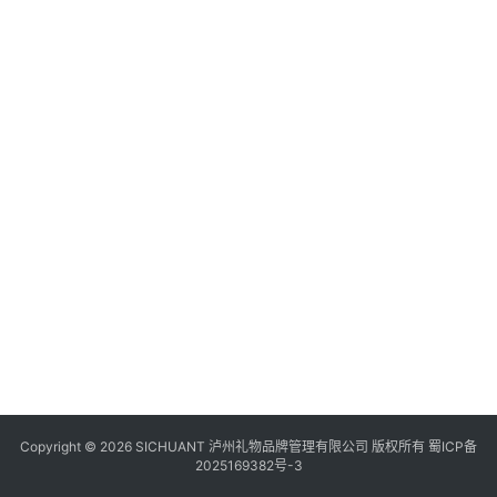
食
四
川
风
景
区
Copyright © 2026 SICHUANT 泸州礼物品牌管理有限公司 版权所有
蜀ICP备
2025169382号-3