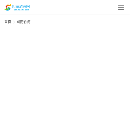
首页
蜀南竹海
20
资
年
月
讯
&
日
资
四
20
川
年
美
月