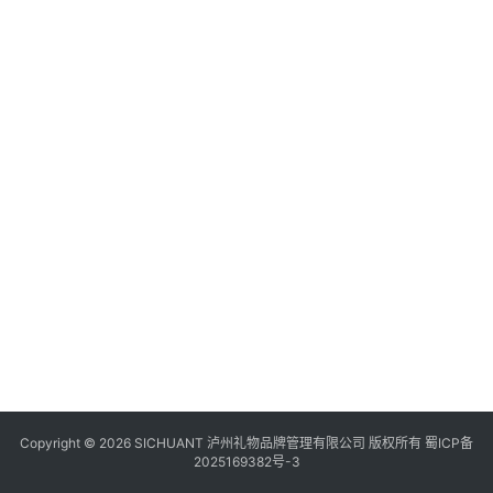
食
日
四
2
风
四
20
区
川
年
月
风
日
景
资
区
Copyright © 2026 SICHUANT 泸州礼物品牌管理有限公司 版权所有
蜀ICP备
2025169382号-3