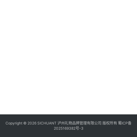
食
四
川
风
景
区
Copyright © 2026 SICHUANT 泸州礼物品牌管理有限公司 版权所有
蜀ICP备
2025169382号-3