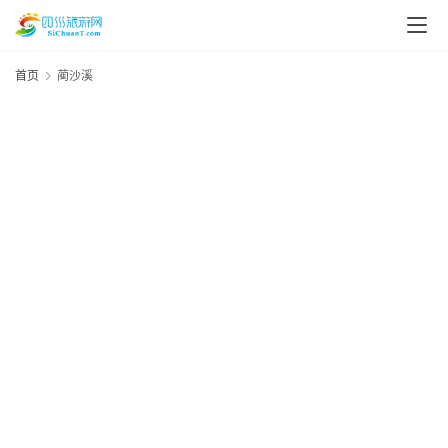
首页
蔺沙溪
资
讯
四
川
美