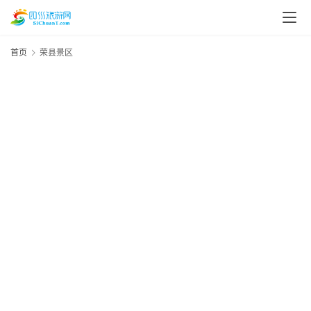
首页
荣县景区
2
20
资
年
月
讯
A
日
资
四
川
美