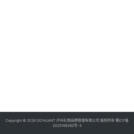
食
四
川
风
景
区
Copyright © 2026 SICHUANT 泸州礼物品牌管理有限公司 版权所有
蜀ICP备
2025169382号-3