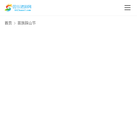
首页
苗族踩山节
2
资
20
讯
年
2
资
四
川
美