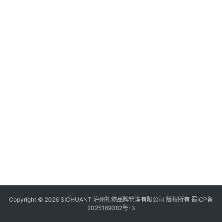
食
四
川
风
景
区
Copyright © 2026 SICHUANT 泸州礼物品牌管理有限公司 版权所有
蜀ICP备
2025169382号-3